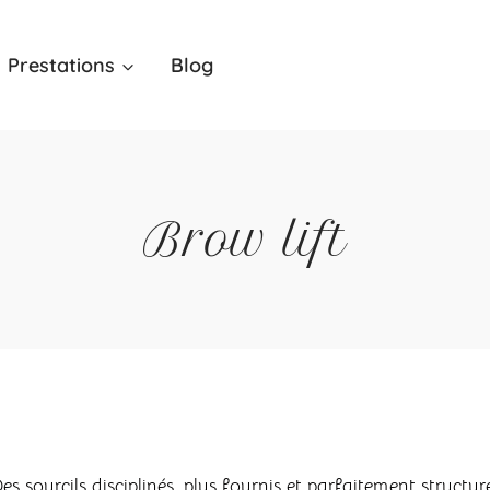
Prestations
Blog
Brow lift
es sourcils disciplinés, plus fournis et parfaitement structur