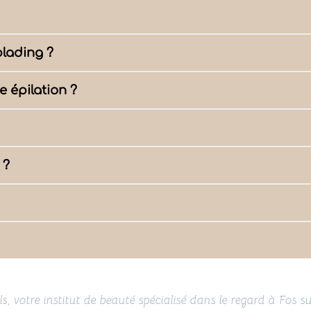
blading ?
e épilation ?
 ?
s, votre institut de beauté spécialisé dans le regard à Fos s